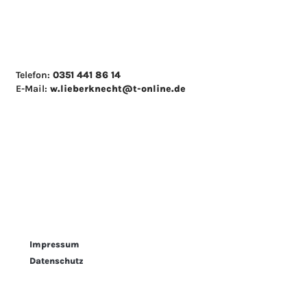
Telefon:
0351 441 86 14
E-Mail:
w.lieberknecht@t-online.de
Impressum
Datenschutz